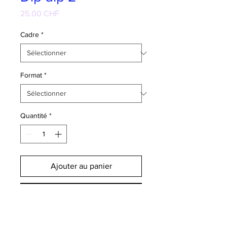
Prix
25.00 CHF
Cadre
*
Format
*
Quantité
*
Ajouter au panier
Commander et payer
Print jet d'encre sur papier velouté