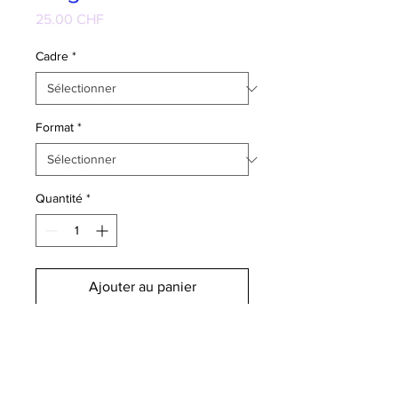
Prix
25.00 CHF
Cadre
*
Format
*
Quantité
*
Ajouter au panier
Commander et payer
Illustration Print sur papier velouté