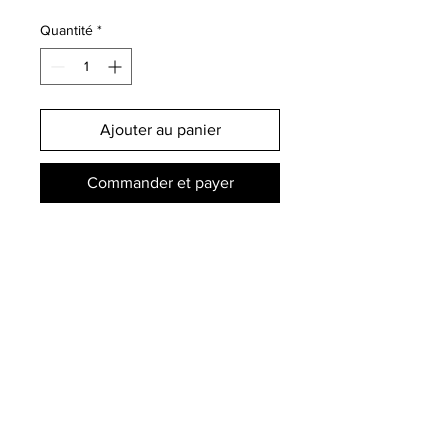
Quantité
*
Ajouter au panier
Commander et payer
Print format 13x18 sur papier
vergé.
© 2023 par BEZ.
Lausanne - Paris
e.fernandes.graphic@gmail.com